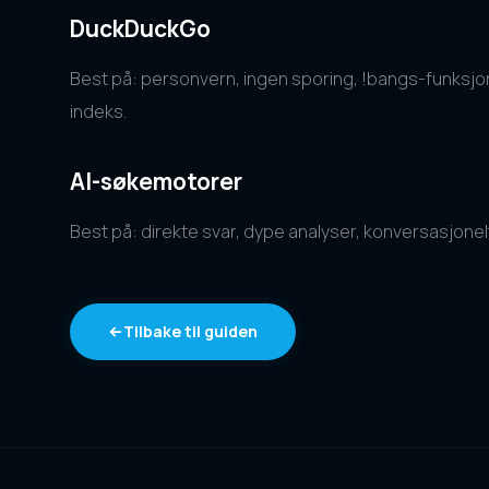
DuckDuckGo
Best på: personvern, ingen sporing, !bangs-funksjo
indeks.
AI-søkemotorer
Best på: direkte svar, dype analyser, konversasjonelt
Tilbake til guiden