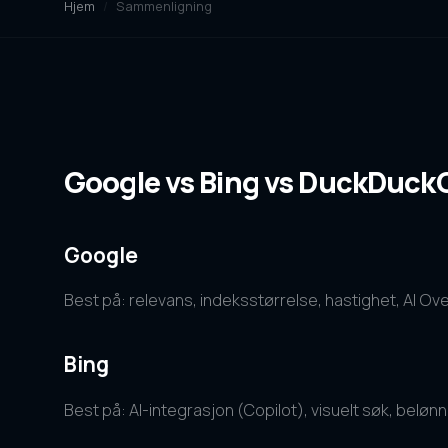
Hjem
/
Sammenligning
Google vs Bing vs DuckDuck
Google
Best på: relevans, indeksstørrelse, hastighet, AI 
Bing
Best på: AI-integrasjon (Copilot), visuelt søk, belø