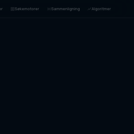
or
Søkemotorer
Sammenligning
Algoritmer