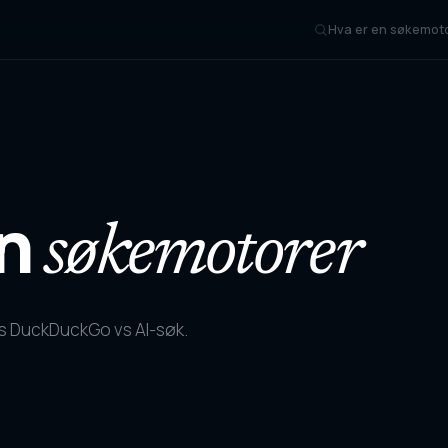
Hva er en søkemot
gn
søkemotorer
s DuckDuckGo vs AI-søk.