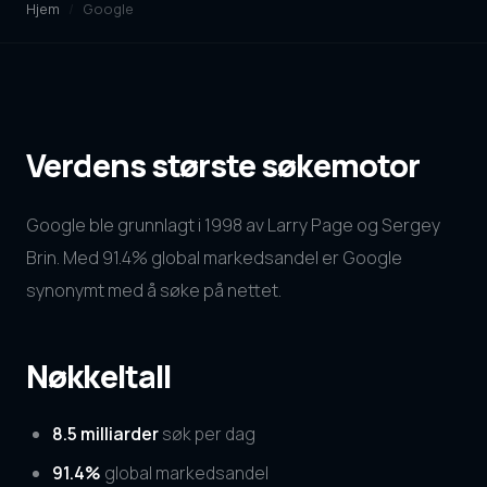
Hjem
/
Google
Verdens største søkemotor
Google ble grunnlagt i 1998 av Larry Page og Sergey
Brin. Med 91.4% global markedsandel er Google
synonymt med å søke på nettet.
Nøkkeltall
8.5 milliarder
søk per dag
91.4%
global markedsandel