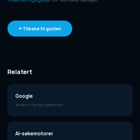
Tilbake til guiden
Relatert
Google
Verdens største søkemotor
AI-søkemotorer