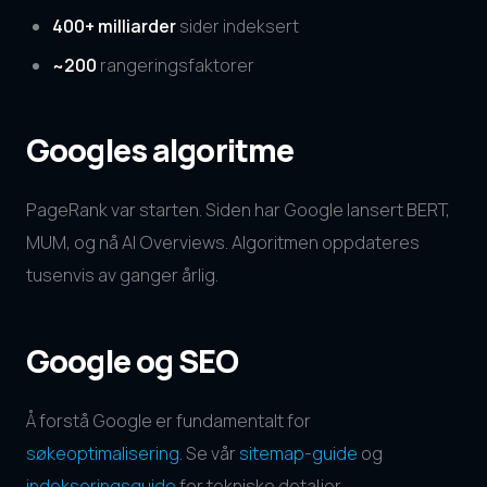
400+ milliarder
sider indeksert
~200
rangeringsfaktorer
Googles algoritme
PageRank var starten. Siden har Google lansert BERT,
MUM, og nå AI Overviews. Algoritmen oppdateres
tusenvis av ganger årlig.
Google og SEO
Å forstå Google er fundamentalt for
søkeoptimalisering
. Se vår
sitemap-guide
og
indekseringsguide
for tekniske detaljer.