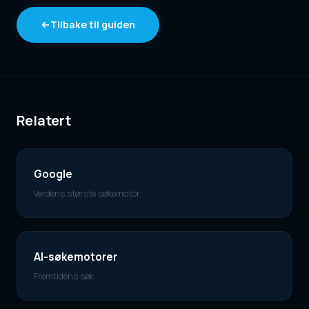
Tilbake til guiden
Relatert
Google
Verdens største søkemotor
AI-søkemotorer
Fremtidens søk