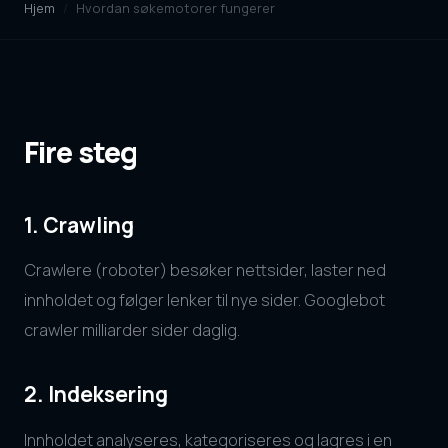
Hjem
/
Hvordan søkemotorer fungerer
Fire steg
1. Crawling
Crawlere (roboter) besøker nettsider, laster ned
innholdet og følger lenker til nye sider. Googlebot
crawler milliarder sider daglig.
2. Indeksering
Innholdet analyseres, kategoriseres og lagres i en